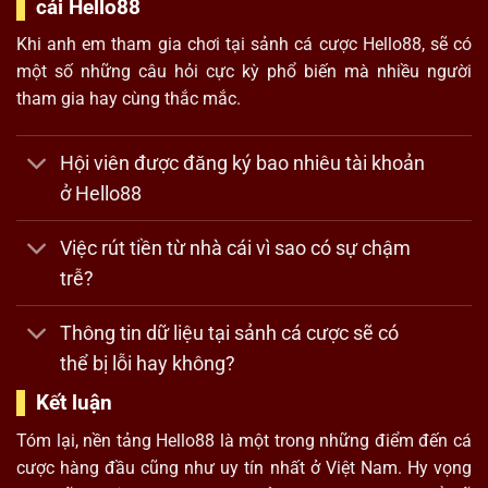
cái Hello88
Khi anh em tham gia chơi tại sảnh cá cược
Hello88
, sẽ có
một số những câu hỏi cực kỳ phổ biến mà nhiều người
tham gia hay cùng thắc mắc.
Hội viên được đăng ký bao nhiêu tài khoản
ở Hello88
Việc rút tiền từ nhà cái vì sao có sự chậm
trễ?
Thông tin dữ liệu tại sảnh cá cược sẽ có
thể bị lỗi hay không?
Kết luận
Tóm lại, nền tảng Hello88 là một trong những điểm đến cá
cược hàng đầu cũng như uy tín nhất ở Việt Nam. Hy vọng