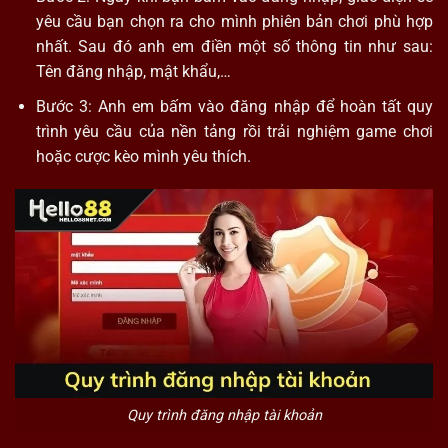
yêu cầu bạn chọn ra cho mình phiên bản chơi phù hợp
nhất. Sau đó anh em điền một số thông tin như sau:
Tên đăng nhập, mật khẩu,…
Bước 3: Anh em bấm vào đăng nhập để hoàn tất quy
trình yêu cầu của nền tảng rồi trải nghiệm game chơi
hoặc cược kèo mình yêu thích.
Quy trình đăng nhập tài khoản