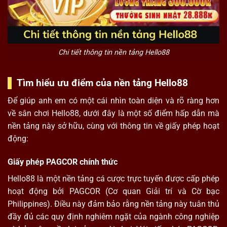
Chi tiết thông tin nền tảng Hello88
Tìm hiểu ưu điểm của nền tảng Hello88
Để giúp anh em có một cái nhìn toàn diện và rõ ràng hơn
về sân chơi Hello88, dưới đây là một số điểm hấp dẫn mà
nền tảng này sở hữu, cùng với thông tin về giấy phép hoạt
động:
Giấy phép PAGCOR chính thức
Hello88 là một nền tảng cá cược trực tuyến được cấp phép
hoạt động bởi
PAGCOR
(Cơ quan Giải trí và Cờ bạc
Philippines). Điều này đảm bảo rằng nền tảng này tuân thủ
đầy đủ các quy định nghiêm ngặt của ngành công nghiệp