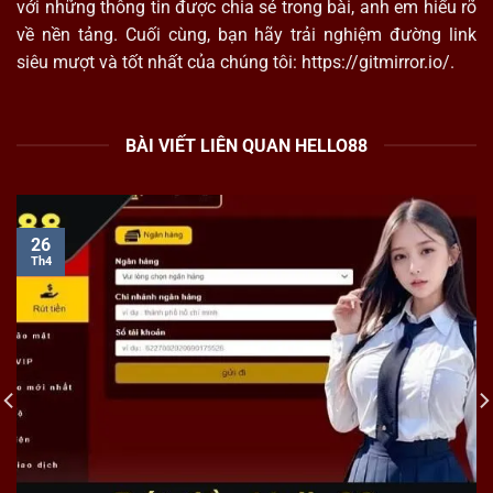
với những thông tin được chia sẻ trong bài, anh em hiểu rõ
về nền tảng. Cuối cùng, bạn hãy trải nghiệm đường link
siêu mượt và tốt nhất của chúng tôi:
https://gitmirror.io/
.
BÀI VIẾT LIÊN QUAN HELLO88
26
Th4