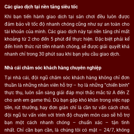
Các giao dịch tại nền tảng siêu tốc
Khi bạn tiến hành giao dịch tại sân chơi đều luôn được
đảm bảo về tốc độ nhanh chóng cũng như sự an toàn cho
tài khoản của mình. Các giao dịch này tại nền tảng chỉ mất
khoảng từ 2 cho đến 5 phút để thực hiện. Đặc biệt phải kể
đến hình thức rút tiền nhanh chóng, sẽ được giải quyết khá
nhanh chỉ trong 30 phút sau khi bạn yêu cầu giao dịch.
Nhà cái chăm sóc khách hàng chuyên nghiệp
Tại nhà cái, đội ngũ chăm sóc khách hàng không chỉ đơn
thuần là những nhân viên hỗ trợ – họ là những “chiến binh”
thực thụ, luôn sẵn sàng giải đáp mọi thắc mắc từ A đến Z
cho anh em game thủ. Dù bạn gặp khó khăn trong việc nạp
tiền, rút thưởng, hay đơn giản chỉ là cần tư vấn cách chơi,
đội ngũ tư vấn viên với trình độ chuyên môn cao sẽ hỗ trợ
bạn một cách nhanh chóng – chuẩn xác – tận tình
nhất. Chỉ cần bạn cần, là chúng tôi có mặt – 24/7, không