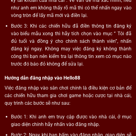
ký tài khoản của nhà cái . Về vấn đề mã xác minh, nếu
như anh em không thấy rõ mã thì có thể nhấn ngay vào
vòng tròn để lấy mã mới và điền lại.
Bước 3: Khi các chiến hữu đã điền thông tin đăng ký
vào biểu mẫu xong thì hãy tích chọn vào mục “ Tôi đã
đủ tuổi và đồng ý cho chính sách thành viên”, nhấn
đăng ký ngay. Không may việc đăng ký không thành
công thì bạn nên kiểm tra lại thông tin xem có mục nào
trước đó báo đỏ không để sửa lại.
Hướng dẫn đăng nhập vào Hello88
Việc đăng nhập vào sân chơi chính là điều kiện cơ bản để
các chiến hữu tham gia chơi game hoặc cược tại nhà cái,
quy trình các bước sẽ như sau:
Bước 1: Khi anh em truy cập được vào nhà cái, ở mục
giao diện chính hãy nhấn vào đăng nhập.
Bước 2: Ngay khi bạn bấm vào đăng nhập, giao diện sẽ