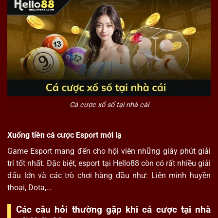
Cá cược xổ số tại nhà cái
Xuống tiền cá cược Esport mới lạ
Game Esport mang đến cho hội viên những giây phút giải
trí tốt nhất. Đặc biệt, esport tại
Hello88
còn có rất nhiều giải
đấu lớn và các trò chơi hàng đầu như: Liên minh huyền
thoại, Dota,…
Các câu hỏi thường gặp khi cá cược tại nhà